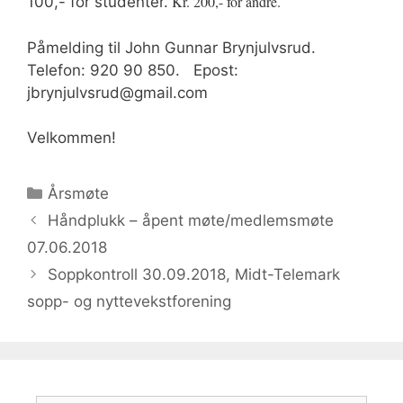
Kr. 200,- for andre.
100,- for studenter.
Påmelding til John Gunnar Brynjulvsrud.
Telefon: 920 90 850. Epost:
jbrynjulvsrud@gmail.com
Velkommen!
Categories
Årsmøte
Post
Håndplukk – åpent møte/medlemsmøte
navigation
07.06.2018
Soppkontroll 30.09.2018, Midt-Telemark
sopp- og nyttevekstforening