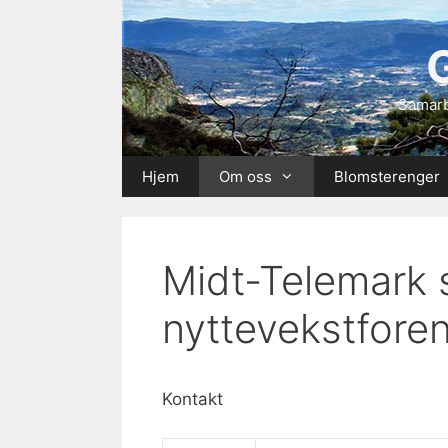
Skip
to
content
Samarb
Hjem
Om oss
Blomsterenger
Midt-Telemark 
nyttevekstfore
Kontakt