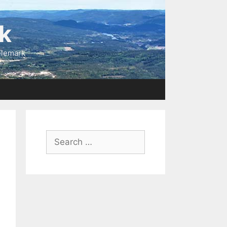
k
elemark
Search
for: