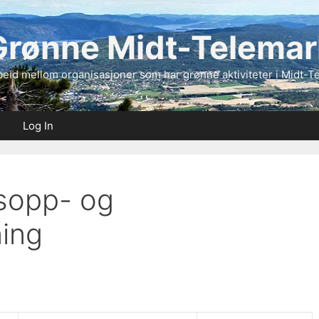
Grønne Midt-Telemar
eid mellom organisasjoner som har grønne aktiviteter i Midt-T
Log In
sopp- og
ning