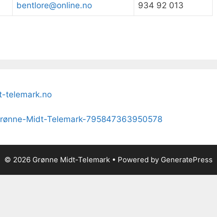
bentlore@online.no
934 92 013
-telemark.no
Grønne-Midt-Telemark-795847363950578
© 2026 Grønne Midt-Telemark
• Powered by
GeneratePress